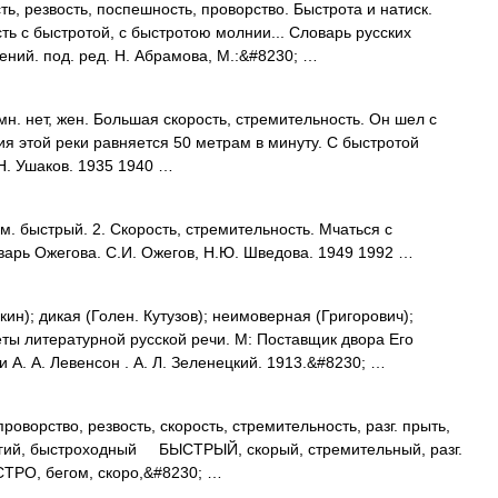
ть, резвость, поспешность, проворство. Быстрота и натиск.
ть с быстротой, с быстротою молнии... Словарь русских
ний. под. ред. Н. Абрамова, М.:&#8230; …
 нет, жен. Большая скорость, стремительность. Он шел с
ния этой реки равняется 50 метрам в минуту. С быстротой
Н. Ушаков. 1935 1940 …
. быстрый. 2. Скорость, стремительность. Мчаться с
арь Ожегова. С.И. Ожегов, Н.Ю. Шведова. 1949 1992 …
н); дикая (Голен. Кутузов); неимоверная (Григорович);
ы литературной русской речи. М: Поставщик двора Его
А. А. Левенсон . А. Л. Зеленецкий. 1913.&#8230; …
орство, резвость, скорость, стремительность, разг. прыть,
ий, быстроходный БЫСТРЫЙ, скорый, стремительный, разг.
СТРО, бегом, скоро,&#8230; …