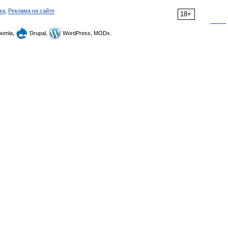
ка
,
Реклама на сайте
18+
omla,
Drupal,
WordPress, MODx.