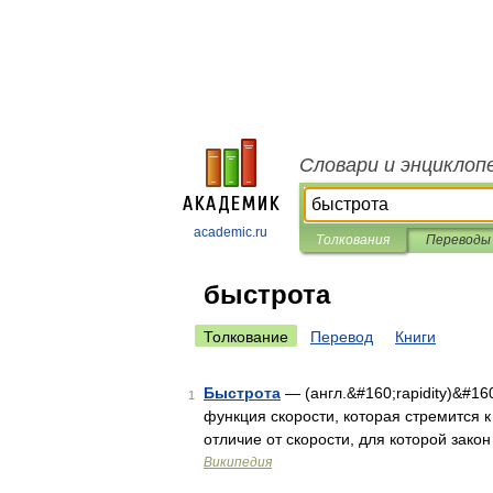
Словари и энциклоп
academic.ru
Толкования
Переводы
быстрота
Толкование
Перевод
Книги
Быстрота
— (англ.&#160;rapidity)&#1
1
функция скорости, которая стремится к 
отличие от скорости, для которой зак
Википедия