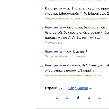
Быстрота
— ж. 1. отвлеч. сущ. по при
7
словарь Ефремовой. Т. Ф. Ефремова. 
Современный толковый словарь русского я
быстрота
— быстрота, быстроты, быстр
8
быстротой, быстротою, быстротами, бы
парадигма по А. А. Зализняку») …
Формы слов
быстрота
— см. Быстрый …
9
Энциклопедический словарь
быстрота
— &mdash; [А.С.Гольдберг. А
10
энергетика в целом EN rapidity …
Справочник технического переводчика
Страницы
Следующая
→
1
2
3
4
5
6