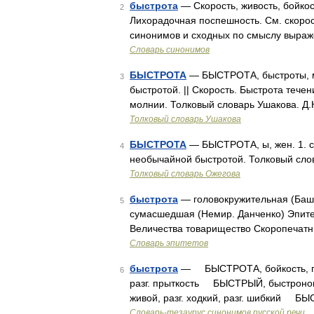
быстрота
— Скорость, живость, бойкос
2
Лихорадочная поспешность. См. скорос
синонимов и сходных по смыслу выраже
Словарь синонимов
БЫСТРОТА
— БЫСТРОТА, быстроты, мн.
3
быстротой. || Скорость. Быстрота тече
молнии. Толковый словарь Ушакова. Д.
Толковый словарь Ушакова
БЫСТРОТА
— БЫСТРОТА, ы, жен. 1. см
4
необычайной быстротой. Толковый слов
Толковый словарь Ожегова
быстрота
— головокружительная (Башки
5
сумасшедшая (Немир. Данченко) Эпитет
Величества товарищество Скоропечатни 
Словарь эпитетов
быстрота
— БЫСТРОТА, бойкость, пров
6
разг. прыткость БЫСТРЫЙ, быстроног
живой, разг. ходкий, разг. шибкий БЫ
Словарь-тезаурус синонимов русской речи