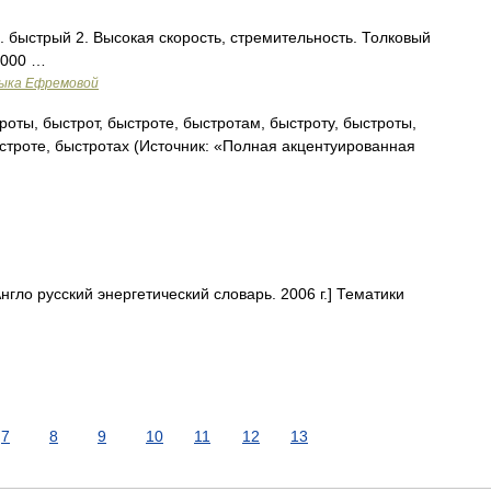
л. быстрый 2. Высокая скорость, стремительность. Толковый
2000 …
зыка Ефремовой
оты, быстрот, быстроте, быстротам, быстроту, быстроты,
строте, быстротах (Источник: «Полная акцентуированная
нгло русский энергетический словарь. 2006 г.] Тематики
7
8
9
10
11
12
13