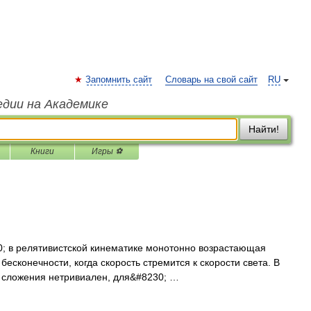
Запомнить сайт
Словарь на свой сайт
RU
едии на Академике
Найти!
Книги
Игры ⚽
60; в релятивистской кинематике монотонно возрастающая
бесконечности, когда скорость стремится к скорости света. В
он сложения нетривиален, для&#8230; …